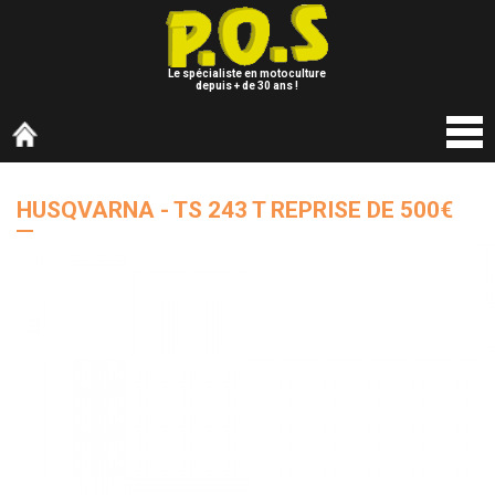
Le spécialiste en motoculture
depuis + de 30 ans !
HUSQVARNA - TS 243 T REPRISE DE 500€