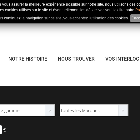
e vous assurer la meilleure expérience possible sur notre site, nous utilisons des c
es cookies utilisés sur le site et éventuellement les désactiver, veuillez lire notre
Po
us continuez la navigation sur ce site, vous acceptez l'utilisation des cookies.
J'ac
NOTRE HISTOIRE
NOUS TROUVER
VOS INTERLO
€