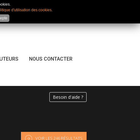
Mon compte
|
Favoris
|
Comparateur
ookies.
litique d'utilisation des cookies
.
cepte
CUTEURS
NOUS CONTACTER
Besoin d'aide ?
VOIR LES
246
RÉSULTATS