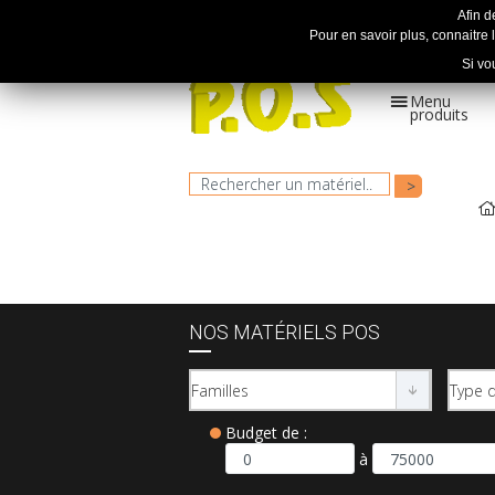
Afin d
Pour en savoir plus, connaitre l
Si vo
Menu
produits
Le spécialiste en motoculture
depuis + de 30 ans !
NOS MATÉRIELS POS
Budget de :
à