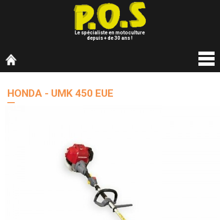
Le spécialiste en motoculture
depuis + de 30 ans !
HONDA - UMK 450 EUE