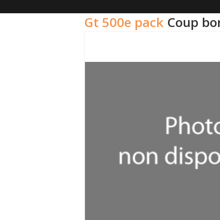
gt 500e pack
coup bo