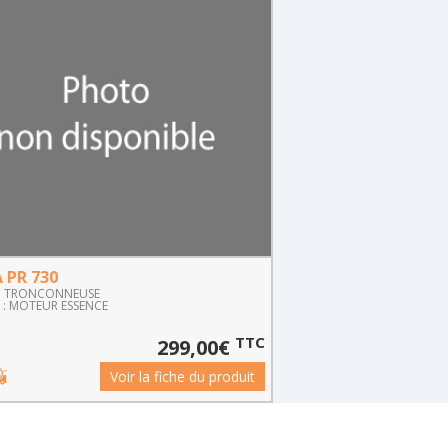
 PR 730
STIGA COMBI 50 SV
e : TRONCONNEUSE
Famille : TONDEUSE TRACT
: MOTEUR ESSENCE
Gamme : MOTEUR ESSENCE
TTC
299,00€
Voir la fiche du produit