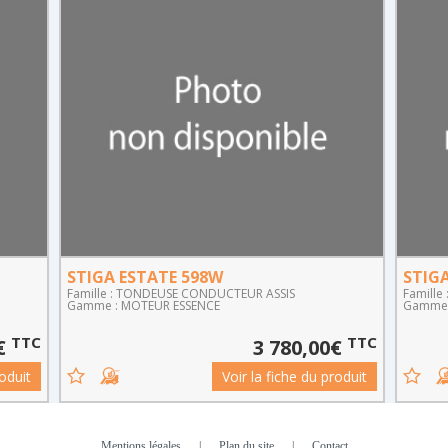
STIGA ESTATE 598W
STIGA
Famille : TONDEUSE CONDUCTEUR ASSIS
Famill
Gamme : MOTEUR ESSENCE
Gamme 
TTC
TTC
€
3 780,00€
roduit
Voir la fiche du produit
Mentions légales
|
Plan du site
|
Contact