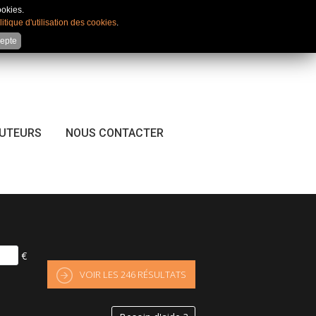
Mon compte
|
Favoris
|
Comparateur
ookies.
litique d'utilisation des cookies
.
cepte
CUTEURS
NOUS CONTACTER
€
VOIR LES
246
RÉSULTATS