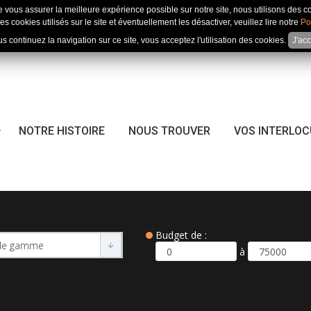
e vous assurer la meilleure expérience possible sur notre site, nous utilisons des c
es cookies utilisés sur le site et éventuellement les désactiver, veuillez lire notre
Po
us continuez la navigation sur ce site, vous acceptez l'utilisation des cookies.
J'ac
NOTRE HISTOIRE
NOUS TROUVER
VOS INTERLO
Budget de :
à