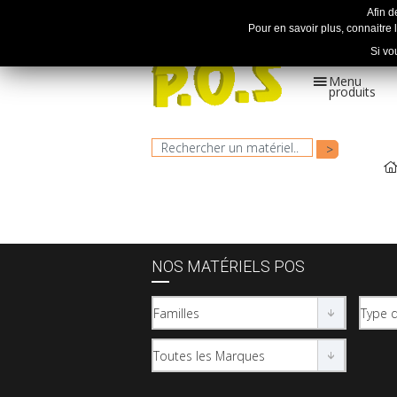
Afin d
Pour en savoir plus, connaitre l
Si vo
Menu
produits
Le spécialiste en motoculture
depuis + de 30 ans !
NOS MATÉRIELS POS