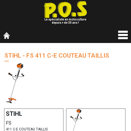
Le spécialiste en motoculture
depuis + de 30 ans !
STIHL - FS 411 C-E COUTEAU TAILLIS
STIHL
FS
411 C-E COUTEAU TAILLIS