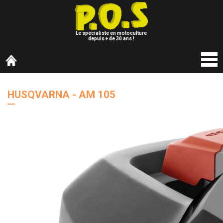
Le spécialiste en motoculture
depuis + de 30 ans !
HUSQVARNA - AM 105