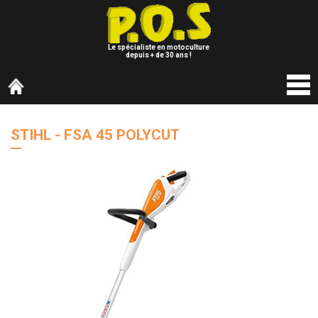
Le spécialiste en motoculture
depuis + de 30 ans !
STIHL - FSA 45 POLYCUT