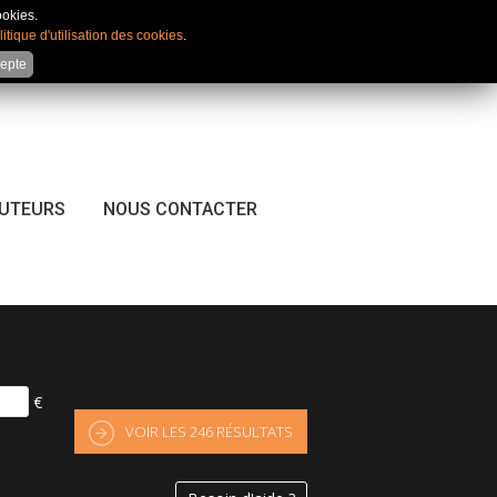
Mon compte
|
Favoris
|
Comparateur
ookies.
litique d'utilisation des cookies
.
cepte
CUTEURS
NOUS CONTACTER
€
VOIR LES
246
RÉSULTATS