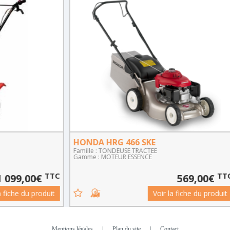
HONDA HRG 466 SKE
HOND
Famille : TONDEUSE TRACTEE
Famille
Gamme : MOTEUR ESSENCE
Gamme 
TTC
TTC
0€
569,00€
roduit
Voir la fiche du produit
Mentions légales
|
Plan du site
|
Contact