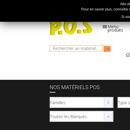
Afin d
Pour en savoir plus, connaitre l
Si vo
Menu
produits
Le spécialiste en motoculture
depuis + de 30 ans !
NOS MATÉRIELS POS