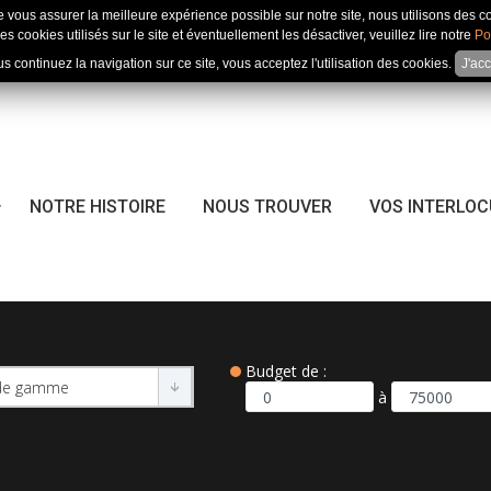
e vous assurer la meilleure expérience possible sur notre site, nous utilisons des c
es cookies utilisés sur le site et éventuellement les désactiver, veuillez lire notre
Po
us continuez la navigation sur ce site, vous acceptez l'utilisation des cookies.
J'ac
NOTRE HISTOIRE
NOUS TROUVER
VOS INTERLO
Budget de :
à