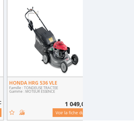
A HRG 536 VLE
HONDA HRX 476 VY
 : TONDEUSE TRACTEE
Famille : TONDEUSE TRACT
: MOTEUR ESSENCE
Gamme : MOTEUR ESSENCE
TTC
1 049,00€
Voir la fiche du produit